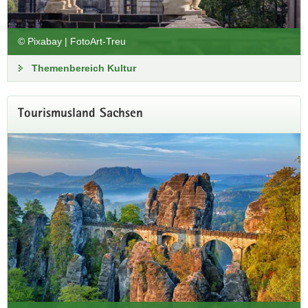
Mit diesem Kabinettsbeschluss wird ein Vorhaben des
Koalitionsvertrages für die 8. Legislaturperiode des
Sächsischen Landtages 2024 bis 2029 umgesetzt.
© Pixabay | FotoArt-Treu
Themenbereich Kultur
Weitere Informationen
Tourismusland Sachsen