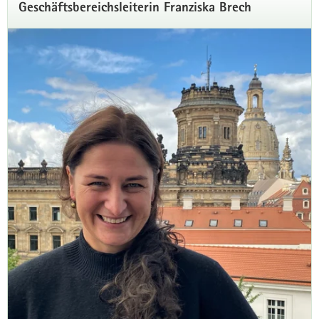
Geschäftsbereichsleiterin Franziska Brech
Tourismus: Fasziniert. Bei uns in
Sachsen.
Über 91.000 Menschen arbeiten für den sächsischen
Tourismus und sorgen täglich für unvergessliche Momente.
Diesen Menschen gibt die Wertschätzungskampagne ein
Gesicht, um zu zeigen: Der Tourismus bewirkt in und für
Sachsen unglaublich viel und ist daher vor allem eins:
unverzichtbar!
Zur Kampagnen-Website