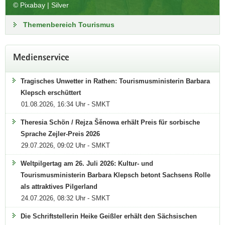
© Pixabay | Silver
Themenbereich Tourismus
Lessing-Preis 2025
Medienservice
Den Lessingpreis 2025 erhält der Leipziger Autor Clemens
Meyer (»Die Projektoren«).
Tragisches Unwetter in Rathen: Tourismusministerin Barbara
Klepsch erschüttert
Die beiden Förderpreise mit je 7.500 Euro gehen an den
01.08.2026, 16:34 Uhr - SMKT
Theaterregisseur Georg Genoux, Leiter des Thespis
Zentrums in Bautzen, und die in Leipzig aufgewachsene
Theresia Schön / Rejza Šěnowa erhält Preis für sorbische
Autorin Tina Pruschmann (»Bittere Wasser«).
Sprache Zejler-Preis 2026
29.07.2026, 09:02 Uhr - SMKT
Weitere Informationen
Weltpilgertag am 26. Juli 2026: Kultur- und
Tourismusministerin Barbara Klepsch betont Sachsens Rolle
als attraktives Pilgerland
24.07.2026, 08:32 Uhr - SMKT
Die Schriftstellerin Heike Geißler erhält den Sächsischen