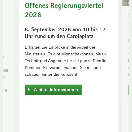
© Dan
Offenes Regierungsviertel
Informationen
a
Weitere
v
2026
S
Informationen
i
2
Webseite der
g
6. September 2026 von 10 bis 17
Kulturhauptstadt
a
Uhr rund um den Carolaplatz
Zur
De
t
Kampagnen-
a
Erhalten Sie Einblicke in die Arbeit der
i
r
Website
Sa
Ministerien. Es gibt Mitmachaktionen, Musik,
o
en
Zur
h
Technik und Angebote für die ganze Familie. -
n
Homepage
u
Kommen Sie vorbei, machen Sie mit und
zwölf
des
D
schauen hinter die Kulissen!
024
Masterplan-
Prozesses
Weitere Informationen
haft
Weitere
Informationen