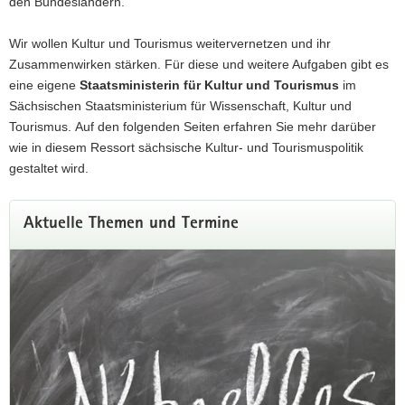
den Bundesländern.
Der mit 20.000 Euro dotierte Hauptpreis geht an »KohleWelt
– Museum Steinkohlenbergbau Sachsen in
Wir wollen Kultur und Tourismus weitervernetzen und ihr
Oelsnitz/Erzgebirge« für die hervorragende Gesamtleistung
Zusammenwirken stärken. Für diese und weitere Aufgaben gibt es
der umfassenden Neugestaltung der Dauerausstellung.
eine eigene
Staatsministerin für Kultur und Tourismus
im
Sächsischen Staatsministerium für Wissenschaft, Kultur und
Weitere Informationen
Tourismus. Auf den folgenden Seiten erfahren Sie mehr darüber
wie in diesem Ressort sächsische Kultur- und Tourismuspolitik
gestaltet wird.
Aktuelle Themen und Termine