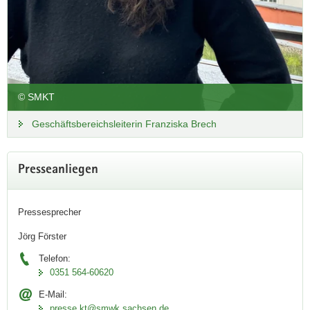
© SMKT
Geschäftsbereichsleiterin Franziska Brech
Presseanliegen
Pressesprecher
Jörg Förster
Telefon:
0351 564-60620
E-Mail:
Masterplan Tourismus Sachsen
presse.kt@smwk.sachsen.de