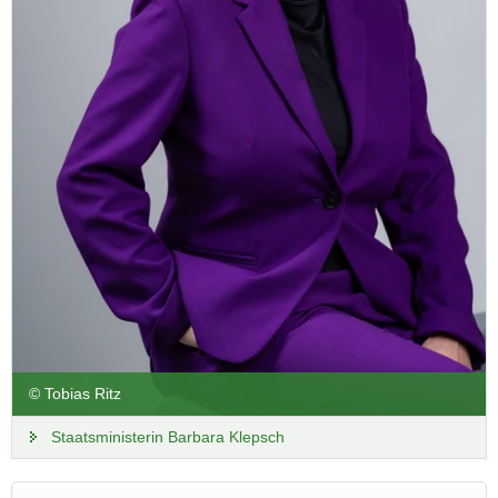
und wird Chemnitz und der ganzen Region viele Impulse
geben. Die Sächsische Staatsregierung hat die
organisatorischen und finanziellen Voraussetzungen zur
Unterstützung der Kulturhauptstadt geschaffen. Neben der
Förderung von mehr als 20 Millionen Euro durch Mittel des
Freistaates hat auch der Bund eine Gesamtförderung von 25
Millionen Euro zugesichert.
Webseite der Kulturhauptstadt
© Tobias Ritz
Staatsministerin Barbara Klepsch