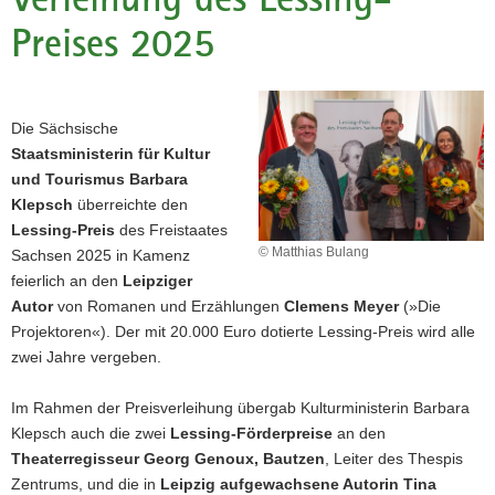
a
Preises 2025
v
i
g
a
Die Sächsische
t
Staatsministerin für Kultur
i
und Tourismus Barbara
o
Klepsch
überreichte den
n
Lessing-Preis
des Freistaates
© Matthias Bulang
Sachsen 2025 in Kamenz
feierlich an den
Leipziger
Autor
von Romanen und Erzählungen
Clemens Meyer
(»Die
Projektoren«). Der mit 20.000 Euro dotierte Lessing-Preis wird alle
zwei Jahre vergeben.
Im Rahmen der Preisverleihung übergab Kulturministerin Barbara
Klepsch auch die zwei
Lessing-Förderpreise
an den
Theaterregisseur Georg Genoux, Bautzen
, Leiter des Thespis
Zentrums, und die in
Leipzig aufgewachsene Autorin Tina