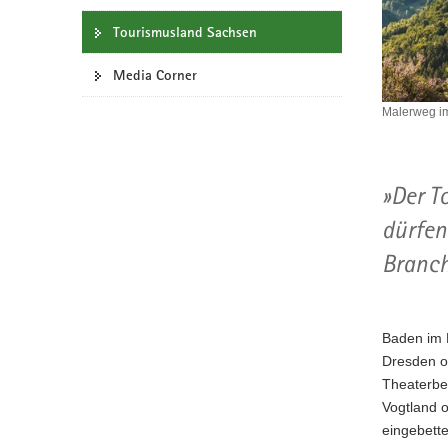
a
Tourismusland Sachsen
v
i
Media Corner
g
Malerweg i
a
Malerweg
t
im
i
Nationalpa
o
Sächsisch
Der T
Schweiz
n
dürfen
Branch
Baden im 
Dresden o
Theaterbe
Vogtland o
eingebette