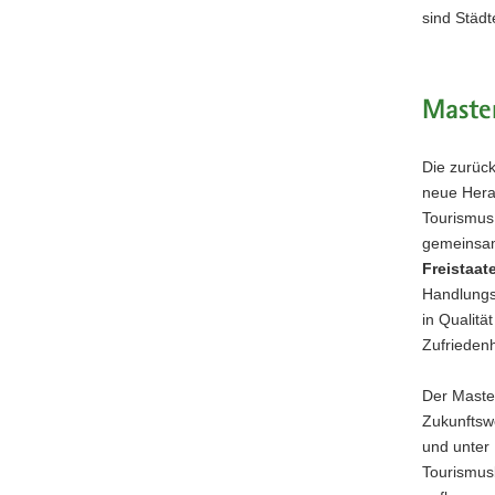
das
sind Städt
Bike-
Abenteuer
im
Erzgebirg
Master
Die zurück
neue Hera
Tourismus
gemeinsam
Freistaat
Handlungs
in Qualitä
Zufrieden
Der Maste
Zukunftsw
und unter
Tourismusb