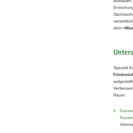
aufbauen,
Erreichung
Sächsisch
verwirklic
dem
»Mas
Unters
Speziell f
Förderric
aufgestell
Verbesseru
Raum.
Tourism
Touris
Informa