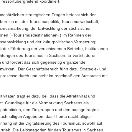
 ressortübergreifend koordiniert.
ndsätzlichen strategischen Fragen befasst sich der
ereich mit der Tourismuspolitik, Tourismuswirtschaft,
smusmarketing, der Entwicklung der sächsischen
onen (»Tourismusdestinationen«) im Rahmen der
onsentwicklung und der kulturpolitischen Vernetzung;
t der Förderung der verschiedenen Betriebe, Institutionen
chtungen des Tourismus in Sachsen. Er vertritt deren
n und fördert das sich gegenseitig ergänzende
irken. Der Geschäftsbereich führt dazu Strategie- und
prozesse durch und steht im regelmäßigen Austausch mit
itäten trägt er dazu bei, dass die Attraktivität und
mt. Grundlage für die Vermarktung Sachsens als
tpotentialen, den Zielgruppen und den nachgefragten
nachhaltigen Angeboten, das Thema nachhaltiger
ang ist die Digitalisierung des Tourismus, sowohl auf
trieb. Die Leitkategorien für den Tourismus in Sachsen