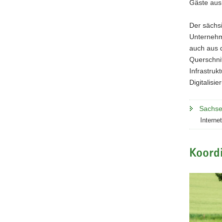
Gäste aus
Der sächsi
Unternehme
auch aus d
Querschni
Infrastruk
Digitalisi
Sachse
Interne
Koordi