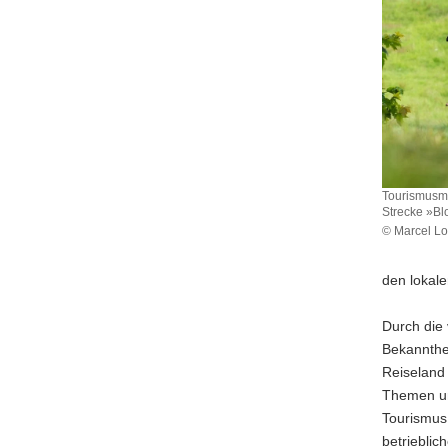
Tourismusmi
Strecke »Bl
© Marcel Lo
Tourismusm
Barbara
den lokale
Klepsch
bei
der
Durch die 
Eröffnung
Bekannthe
der
Reiseland
Mountainb
Themen un
Strecke
Tourismus 
»Blockline
–
betrieblic