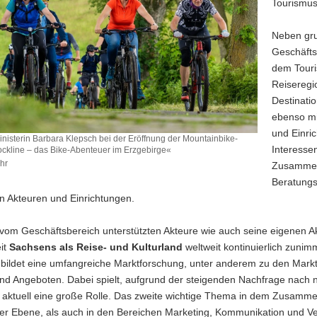
Tourismus
Neben gru
Geschäftsb
dem Touri
Reiseregi
Destinati
ebenso mi
und Einri
nisterin Barbara Klepsch bei der Eröffnung der Mountainbike-
Interesse
ockline – das Bike-Abenteuer im Erzgebirge«
hr
Zusammenw
inisterin
Beratungs
n Akteuren und Einrichtungen.
vom Geschäftsbereich unterstützten Akteure wie auch seine eigenen Aktiv
it
Sachsens als Reise- und Kulturland
weltweit kontinuierlich zunim
 bildet eine umfangreiche Marktforschung, unter anderem zu den Mark
ike-
d Angeboten. Dabei spielt, aufgrund der steigenden Nachfrage nach 
aktuell eine große Rolle. Das zweite wichtige Thema in dem Zusammenh
her Ebene, als auch in den Bereichen Marketing, Kommunikation und Ver