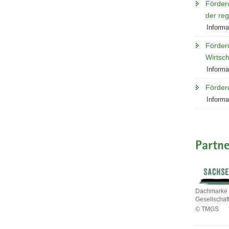
Förder
der reg
Informa
Förder
Wirtsch
Informa
Förder
Informa
Partne
Dachmarke 
Gesellscha
© TMGS
Dachmark
der