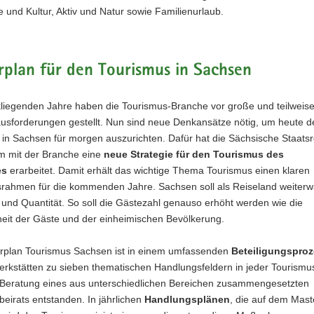
e und Kultur, Aktiv und Natur sowie Familienurlaub.
e«
plan für den Tourismus in Sachsen
liegenden Jahre haben die Tourismus-Branche vor große und teilweise 
usforderungen gestellt. Nun sind neue Denkansätze nötig, um heute d
 in Sachsen für morgen auszurichten. Dafür hat die Sächsische Staats
 mit der Branche eine
neue Strategie für den Tourismus des
es
erarbeitet. Damit erhält das wichtige Thema Tourismus einen klaren
rahmen für die kommenden Jahre. Sachsen soll als Reiseland weiter
t und Quantität. So soll die Gästezahl genauso erhöht werden wie die
heit der Gäste und der einheimischen Bevölkerung.
rplan Tourismus Sachsen ist in einem umfassenden
Beteiligungspro
erkstätten zu sieben thematischen Handlungsfeldern in jeder Tourismu
 Beratung eines aus unterschiedlichen Bereichen zusammengesetzten
eirats entstanden. In jährlichen
Handlungsplänen
, die auf dem Mast