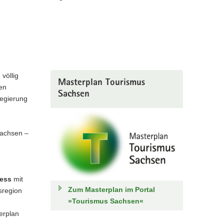
völlig
Masterplan Tourismus
en
Sachsen
regierung
wachsen –
zess
mit
Zum Masterplan im Portal
sregion
»Tourismus Sachsen«
erplan