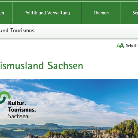
reifende
en
Politik und Verwaltung
Themen
Se
 und Tourismus
Schrif
ismusland Sachsen
t