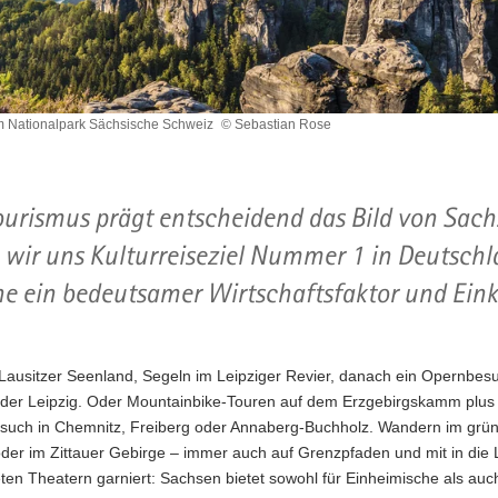
m Nationalpark Sächsische Schweiz
© Sebastian Rose
rk
e
ourismus prägt entscheidend das Bild von Sachs
 wir uns Kulturreiseziel Nummer 1 in Deutsch
e ein bedeutsamer Wirtschaftsfaktor und Ein
Lausitzer Seenland, Segeln im Leipziger Revier, danach ein Opernbesu
der Leipzig. Oder Mountainbike-Touren auf dem Erzgebirgskamm plus
such in Chemnitz, Freiberg oder Annaberg-Buchholz. Wandern im grü
der im Zittauer Gebirge – immer auch auf Grenzpfaden und mit in die
ten Theatern garniert: Sachsen bietet sowohl für Einheimische als auch