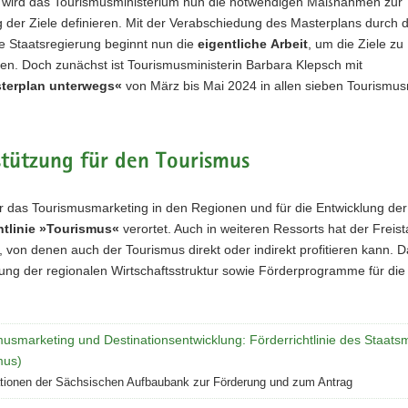
 wird das Tourismusministerium nun die notwendigen Maßnahmen zur
 der Ziele definieren. Mit der Verabschiedung des Masterplans durch d
e Staatsregierung beginnt nun die
eigentliche Arbeit
, um die Ziele zu
hen. Doch zunächst ist Tourismusministerin Barbara Klepsch mit
terplan unterwegs«
von März bis Mai 2024 in allen sieben Tourismu
tützung für den Tourismus
ür das Tourismusmarketing in den Regionen und für die Entwicklung der
htlinie »Tourismus«
verortet. Auch in weiteren Ressorts hat der Frei
t, von denen auch der Tourismus direkt oder indirekt profitieren kann.
ng der regionalen Wirtschaftsstruktur sowie Förderprogramme für die w
usmarketing und Destinationsentwicklung: Förderrichtlinie des Staats
mus)
tionen der Sächsischen Aufbaubank zur Förderung und zum Antrag