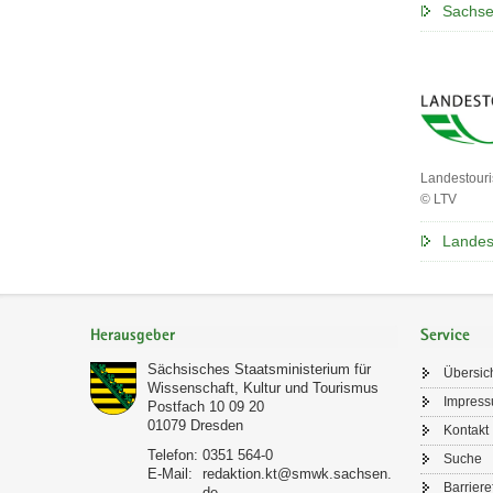
Sachse
Tourismus
Marketing
Gesellscha
Sachsen
Landestour
© LTV
Landestou
Sachsen
Landes
Footer-
Bereich
Herausgeber
Service
Sächsisches Staatsministerium für
Übersic
Wissenschaft, Kultur und Tourismus
Impres
Postfach 10 09 20
01079
Dresden
Kontakt
Telefon:
0351 564-0
Suche
E-Mail:
redaktion.kt@smwk.sachsen.
Barriere
de