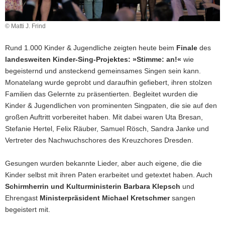
© Matti J. Frind
Rund 1.000 Kinder & Jugendliche zeigten heute beim
Finale
des
landesweiten Kinder-Sing-Projektes: »Stimme: an!«
wie
begeisternd und ansteckend gemeinsames Singen sein kann.
Monatelang wurde geprobt und daraufhin gefiebert, ihren stolzen
Familien das Gelernte zu präsentierten. Begleitet wurden die
Kinder & Jugendlichen von prominenten Singpaten, die sie auf den
großen Auftritt vorbereitet haben. Mit dabei waren
Uta Bresan
,
Stefanie Herte
l,
Felix Räube
r,
Samuel Rösc
h,
Sandra Jank
e und
Vertreter des Nachwuchschores des Kreuzchores Dresden.
Gesungen wurden bekannte Lieder, aber auch eigene, die die
Kinder selbst mit ihren Paten erarbeitet und getextet haben. Auch
Schirmherrin und Kulturministerin
Barbara Klepsch
und
Ehrengast
Ministerpräsident Michael
Kretschmer
sangen
begeistert mit.