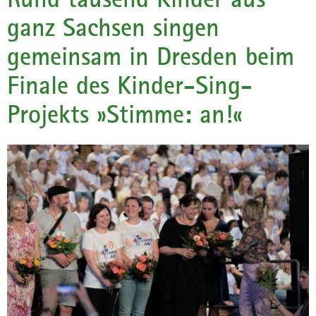
a
ganz Sachsen singen
v
gemeinsam in Dresden beim
i
g
Finale des Kinder-Sing-
a
t
Projekts »Stimme: an!«
i
o
n