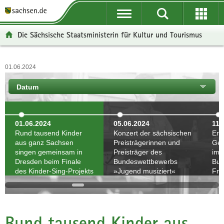
P
P
H
F
o
o
a
o
r
r
u
o
Die Sächsische Staatsministerin für Kultur und Tourismus
t
t
p
t
a
a
t
e
l
l
i
r
01.06.2024
ü
n
n
-
b
a
h
B
Datum
e
v
a
e
r
i
l
r
g
g
t
e
01.06.2024
05.06.2024
11.
r
a
i
Rund tausend Kinder
Konzert der sächsischen
Erö
aus ganz Sachsen
Preisträgerinnen und
Ged
e
t
c
singen gemeinsam in
Preisträger des
im 
i
i
h
Dresden beim Finale
Bundeswettbewerbs
Bun
f
o
des Kinder-Sing-Projekts
»Jugend musiziert«
Fra
e
n
»Stimme: an!«
2024
n
d
e
Rund tausend Kinder aus
N